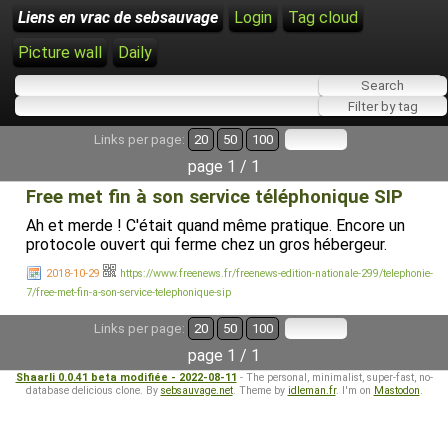
Liens en vrac de sebsauvage
Login
Tag cloud
Picture wall
Daily
Links per page:
20
50
100
page 1 / 1
Free met fin à son service téléphonique SIP
Ah et merde ! C'était quand même pratique. Encore un
protocole ouvert qui ferme chez un gros hébergeur.
2018-10-29
https://www.freenews.fr/freenews-edition-nationale-299/telephonie-
7/free-met-fin-a-son-service-telephonique-sip
Links per page:
20
50
100
page 1 / 1
Shaarli 0.0.41 beta modifiée - 2022-08-11
- The personal, minimalist, super-fast, no-
database delicious clone. By
sebsauvage.net
. Theme by
idleman.fr
. I'm on
Mastodon
.