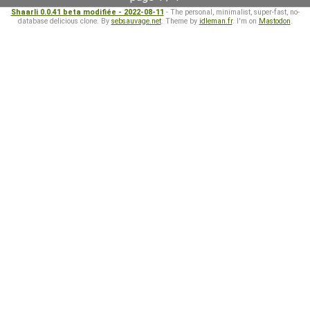
Shaarli 0.0.41 beta modifiée - 2022-08-11
- The personal, minimalist, super-fast, no-
database delicious clone. By
sebsauvage.net
. Theme by
idleman.fr
. I'm on
Mastodon
.