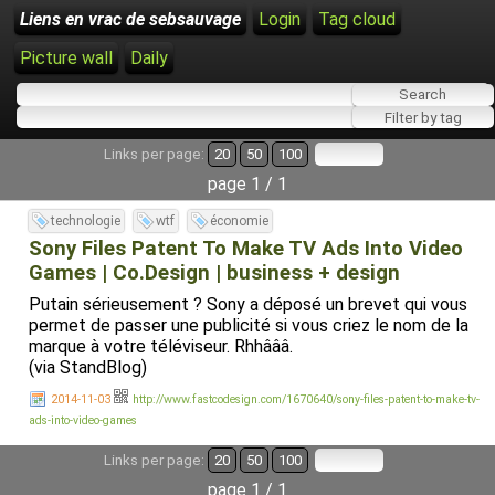
Liens en vrac de sebsauvage
Login
Tag cloud
Picture wall
Daily
Links per page:
20
50
100
page 1 / 1
technologie
wtf
économie
Sony Files Patent To Make TV Ads Into Video
Games | Co.Design | business + design
Putain sérieusement ? Sony a déposé un brevet qui vous
permet de passer une publicité si vous criez le nom de la
marque à votre téléviseur. Rhhâââ.
(via StandBlog)
2014-11-03
http://www.fastcodesign.com/1670640/sony-files-patent-to-make-tv-
ads-into-video-games
Links per page:
20
50
100
page 1 / 1