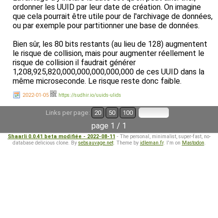
ordonner les UUID par leur date de création. On imagine
que cela pourrait être utile pour de l'archivage de données,
ou par exemple pour partitionner une base de données.
Bien sûr, les 80 bits restants (au lieu de 128) augmentent
le risque de collision, mais pour augmenter réellement le
risque de collision il faudrait générer
1,208,925,820,000,000,000,000,000 de ces UUID dans la
même microseconde. Le risque reste donc faible.
2022-01-05
https://sudhir.io/uuids-ulids
Links per page:
20
50
100
page 1 / 1
Shaarli 0.0.41 beta modifiée - 2022-08-11
- The personal, minimalist, super-fast, no-
database delicious clone. By
sebsauvage.net
. Theme by
idleman.fr
. I'm on
Mastodon
.