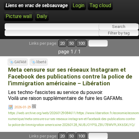
Liens en vrac de sebsauvage
Login
Tag cloud
Picture wall
Daily
Links per page:
20
50
100
page 1 / 1
GAFAM
liberté
Meta censure sur ses réseaux Instagram et
Facebook des publications contre la police de
l’immigration américaine – Libération
Les techno-fascistes au service du pouvoir.
Voilà une raison supplémentaire de fuire les GAFAMs.
2026-01-29
https://web.archive.org/web/20260129084611/https://www.liberation.fr/economie/econom
numerique/meta-censure-sur-ses-reseaux-instagram-et-facebook-des-publications-contre-
la-police-de-limmigration-americaine-20260128_NUBJOYP5LZBU7BWVPLXK65XLYQ/
Links per page:
20
50
100