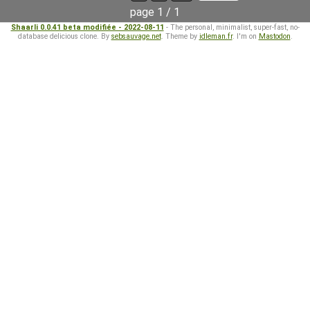
page 1 / 1
Shaarli 0.0.41 beta modifiée - 2022-08-11
- The personal, minimalist, super-fast, no-
database delicious clone. By
sebsauvage.net
. Theme by
idleman.fr
. I'm on
Mastodon
.