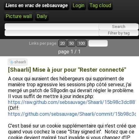
Liens en vrac de sebsauvage
Login
Tag cloud
Picture wall
Daily
Links per page:
20
50
100
page 1 / 1
shaarli
[Shaarli] Mise à jour pour "Rester connecté"
A ceux qui auraient des hébergeurs qui suppriment de
manière trop agressive les sessions php côté serveur, j'ai
mergé un patch de SBgodin qui devrait régler le problème.
Il vous suffit de mettre à jour index.php:
https://raw.github.com/sebsauvage/Shaarli/15b98c3dc8
(Diff:
https://github.com/sebsauvage/Shaarli/commit/15b98c
C'est basé sur un cookie supplémentaire qui n'est créé que
quand vous cochez la case "Stay signed in". Notez que ce
cookie devient malgré tout invalide si vous changez d'IP.