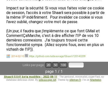
Impact sur la sécurité: Si vous vous faites voler ce cookie
de session, l'accès à votre Shaarli sera possible à partir de
la même IP indéfiniment. Pour invalider ce cookie si vous
l'avez oublié, changez votre mot de passe.
(Un jour, il faudra que j'implémente ce que font GMail et
CommentÇaMarche, c'est à dire afficher l'IP de vos 10
dernières connexions. J'ai toujours trouvé cette
fonctionnalité sympa. (Allez soyons fous, avec en plus un
vizhash de l'IP.)).
2014-02-10
https://github.com/sebsauvage/Shaarli?20140209
Links per page:
20
50
100
page 1 / 1
Shaarli 0.0.41 beta modifiée - 2022-08-11
- The personal, minimalist, super-fast, no-
database delicious clone. By
sebsauvage.net
. Theme by
idleman.fr
. I'm on
Mastodon
.