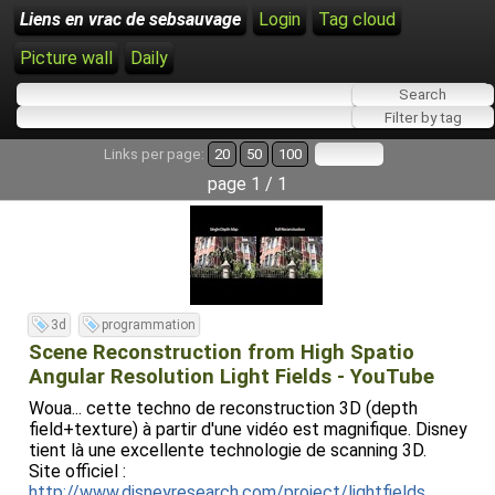
Liens en vrac de sebsauvage
Login
Tag cloud
Picture wall
Daily
Links per page:
20
50
100
page 1 / 1
3d
programmation
Scene Reconstruction from High Spatio
Angular Resolution Light Fields - YouTube
Woua... cette techno de reconstruction 3D (depth
field+texture) à partir d'une vidéo est magnifique. Disney
tient là une excellente technologie de scanning 3D.
Site officiel :
http://www.disneyresearch.com/project/lightfields