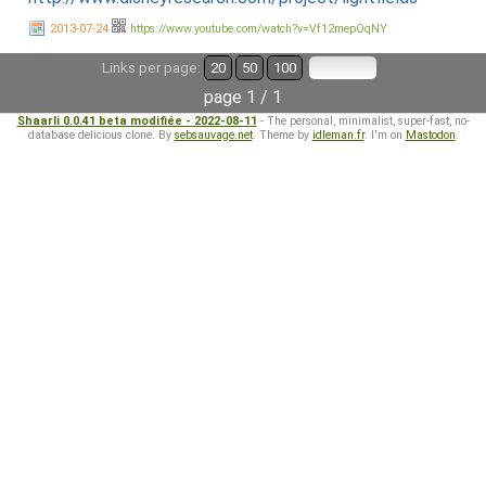
2013-07-24
https://www.youtube.com/watch?v=Vf12mepOqNY
Links per page:
20
50
100
page 1 / 1
Shaarli 0.0.41 beta modifiée - 2022-08-11
- The personal, minimalist, super-fast, no-
database delicious clone. By
sebsauvage.net
. Theme by
idleman.fr
. I'm on
Mastodon
.