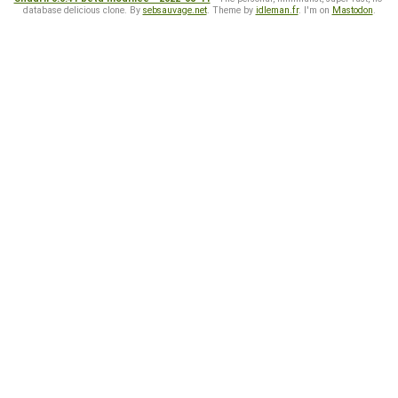
database delicious clone. By
sebsauvage.net
. Theme by
idleman.fr
. I'm on
Mastodon
.