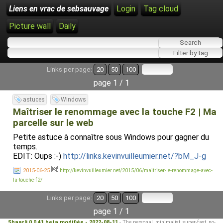
Liens en vrac de sebsauvage
Login
Tag cloud
Picture wall
Daily
Links per page:
20
50
100
page 1 / 1
astuces
Windows
Maîtriser le renommage avec la touche F2 | Ma
parcelle sur le web
Petite astuce à connaître sous Windows pour gagner du
temps.
EDIT: Oups :-)
http://links.kevinvuilleumier.net/?bM_J-g
2015-06-25
http://kevinvuilleumier.net/2015/06/maitriser-le-renommage-avec-
la-touche-f2/
Links per page:
20
50
100
page 1 / 1
Shaarli 0.0.41 beta modifiée - 2022-08-11
- The personal, minimalist, super-fast, no-