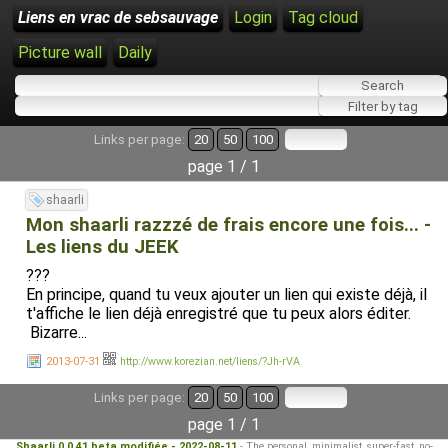
Liens en vrac de sebsauvage
Login
Tag cloud
Picture wall
Daily
Links per page:
20
50
100
page 1 / 1
shaarli
Mon shaarli razzzé de frais encore une fois... -
Les liens du JEEK
???
En principe, quand tu veux ajouter un lien qui existe déjà, il
t'affiche le lien déjà enregistré que tu peux alors éditer.
Bizarre...
2013-07-31
http://www.korezian.net/liens/?Jh-rVA
Links per page:
20
50
100
page 1 / 1
Shaarli 0.0.41 beta modifiée - 2022-08-11
- The personal, minimalist, super-fast, no-