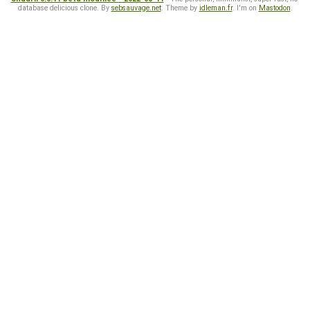
database delicious clone. By
sebsauvage.net
. Theme by
idleman.fr
. I'm on
Mastodon
.