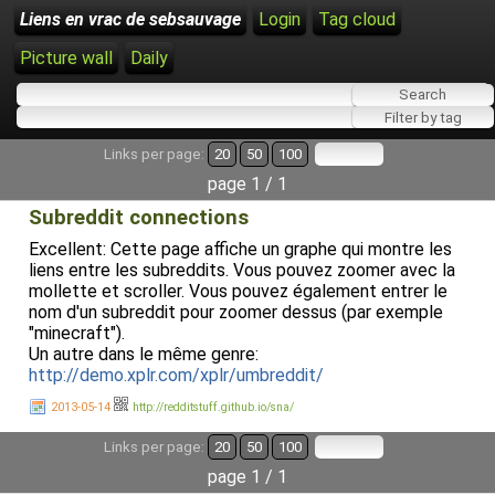
Liens en vrac de sebsauvage
Login
Tag cloud
Picture wall
Daily
Links per page:
20
50
100
page 1 / 1
Subreddit connections
Excellent: Cette page affiche un graphe qui montre les
liens entre les subreddits. Vous pouvez zoomer avec la
mollette et scroller. Vous pouvez également entrer le
nom d'un subreddit pour zoomer dessus (par exemple
"minecraft").
Un autre dans le même genre:
http://demo.xplr.com/xplr/umbreddit/
2013-05-14
http://redditstuff.github.io/sna/
Links per page:
20
50
100
page 1 / 1