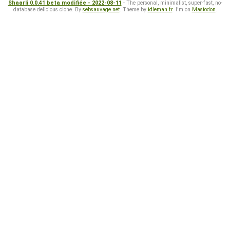
Shaarli 0.0.41 beta modifiée - 2022-08-11
- The personal, minimalist, super-fast, no-
database delicious clone. By
sebsauvage.net
. Theme by
idleman.fr
. I'm on
Mastodon
.