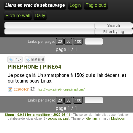
Liens en vrac de sebsauvage
Login
Tag cloud
Picture wall
Daily
Links per page:
20
50
100
page 1 / 1
linux
matériel
PINEPHONE | PINE64
Je pose ça là: Un smartphone à 150$ qui a l'air décent, et
qui tourne sous Linux.
2020-01-21
https://www.pine64.org/pinephone/
Links per page:
20
50
100
page 1 / 1
Shaarli 0.0.41 beta modifiée - 2022-08-11
- The personal, minimalist, super-fast, no-
database delicious clone. By
sebsauvage.net
. Theme by
idleman.fr
. I'm on
Mastodon
.