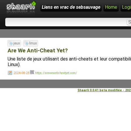
Liens en vrac de sebsauvage
Home
Logi
jeux
linux
Are We Anti-Cheat Yet?
Une liste de jeux utilisant des anti-cheats et leur compatib
Linux).
2024-08-28
https://areweanticheatyet.com/
Shaarli 0.0.41 beta modifiée - 20