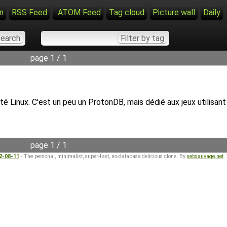
n
RSS Feed
ATOM Feed
Tag cloud
Picture wall
Daily
page 1 / 1
ilité Linux. C'est un peu un ProtonDB, mais dédié aux jeux utili
page 1 / 1
22-08-11
- The personal, minimalist, super-fast, no-database delicious clone. By
sebsauvage.net
.