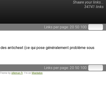
Shaare your links...
34741 links
Links per page:
20
50
100
sant des anticheat (ce qui pose généralement problème sous
Links per page:
20
50
100
 Theme by
idleman.fr
. I'm on
Mastodon
.