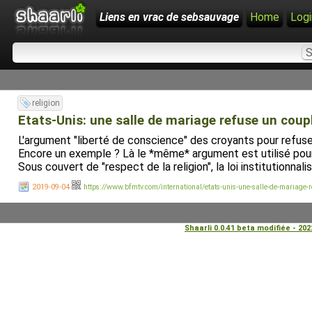
Liens en vrac de sebsauvage
Home
Logi
religion
Etats-Unis: une salle de mariage refuse un coupl
L'argument "liberté de conscience" des croyants pour refuser
Encore un exemple ? Là le *même* argument est utilisé pour
Sous couvert de "respect de la religion", la loi institutionnalis
2019-09-04
https://www.bfmtv.com/international/etats-unis-une-salle-de-mariage-
Shaarli 0.0.41 beta modifiée - 20