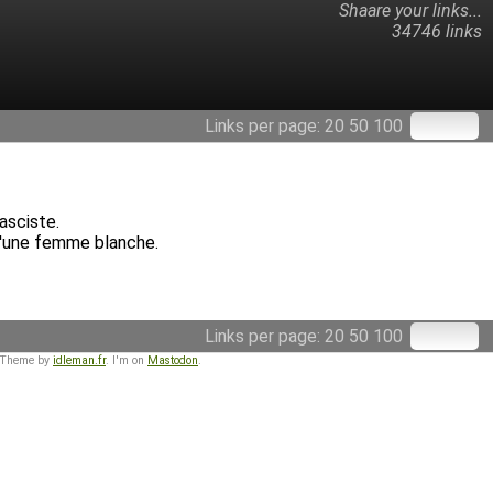
Shaare your links...
34746 links
Links per page:
20
50
100
asciste.
 d'une femme blanche.
Links per page:
20
50
100
 Theme by
idleman.fr
. I'm on
Mastodon
.