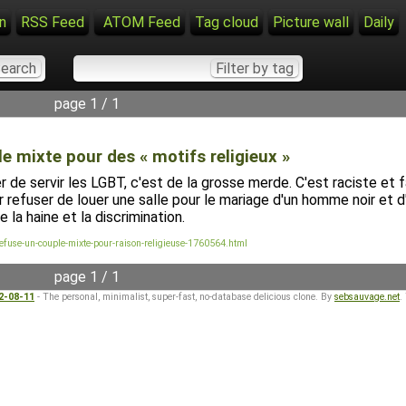
n
RSS Feed
ATOM Feed
Tag cloud
Picture wall
Daily
page 1 / 1
e mixte pour des « motifs religieux »
 de servir les LGBT, c'est de la grosse merde. C'est raciste et f
 refuser de louer une salle pour le mariage d'un homme noir et
e la haine et la discrimination.
refuse-un-couple-mixte-pour-raison-religieuse-1760564.html
page 1 / 1
22-08-11
- The personal, minimalist, super-fast, no-database delicious clone. By
sebsauvage.net
.