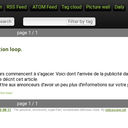
n
RSS Feed
ATOM Feed
Tag cloud
Picture wall
Daily
page 1 / 1
ion loop.
 commencent à s'agacer. Voici dont l'arrivée de la publicité da
décrit cet article.
tre aux annonceurs d'avoir un peu plus d'informations sur votre p
tion-loop/
page 1 / 1
22-08-11
- The personal, minimalist, super-fast, no-database delicious clone. By
sebsauvage.net
.