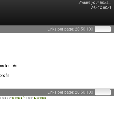
Shaare your links...
34742 links
Links per page:
20
50
100
ns les IAs.
rofil.
Links per page:
20
50
100
 Theme by
idleman.fr
. I'm on
Mastodon
.