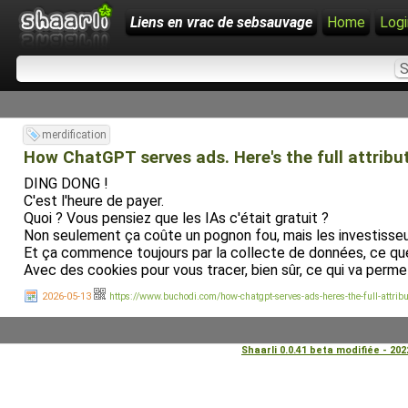
Liens en vrac de sebsauvage
Home
Logi
merdification
How ChatGPT serves ads. Here's the full attribut
DING DONG !
C'est l'heure de payer.
Quoi ? Vous pensiez que les IAs c'était gratuit ?
Non seulement ça coûte un pognon fou, mais les investisseurs
Et ça commence toujours par la collecte de données, ce que 
Avec des cookies pour vous tracer, bien sûr, ce qui va permet
2026-05-13
https://www.buchodi.com/how-chatgpt-serves-ads-heres-the-full-attribu
Shaarli 0.0.41 beta modifiée - 20