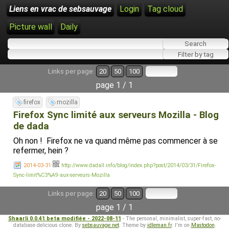
Liens en vrac de sebsauvage
Login
Tag cloud
Picture wall
Daily
Links per page:
20
50
100
page 1 / 1
firefox
mozilla
Firefox Sync limité aux serveurs Mozilla - Blog
de dada
Oh non ! Firefox ne va quand même pas commencer à se
refermer, hein ?
2014-03-31
http://www.dadall.info/blog/index.php?post/2014/03/31/Firefox-
Sync-limit%C3%A9-aux-serveurs-Mozilla
Links per page:
20
50
100
page 1 / 1
Shaarli 0.0.41 beta modifiée - 2022-08-11
- The personal, minimalist, super-fast, no-
database delicious clone. By
sebsauvage.net
. Theme by
idleman.fr
. I'm on
Mastodon
.