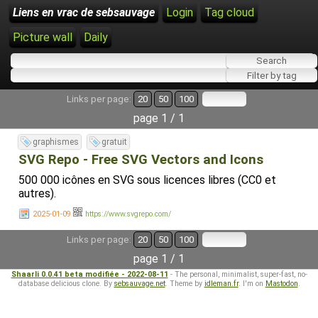
Liens en vrac de sebsauvage
Login
Tag cloud
Picture wall
Daily
Links per page:
20
50
100
page 1 / 1
graphismes
gratuit
SVG Repo - Free SVG Vectors and Icons
500 000 icônes en SVG sous licences libres (CC0 et
autres).
2025-01-09
https://www.svgrepo.com/
Links per page:
20
50
100
page 1 / 1
Shaarli 0.0.41 beta modifiée - 2022-08-11
- The personal, minimalist, super-fast, no-
database delicious clone. By
sebsauvage.net
. Theme by
idleman.fr
. I'm on
Mastodon
.