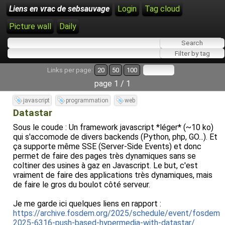
Liens en vrac de sebsauvage
Login
Tag cloud
Picture wall
Daily
Links per page:
20
50
100
page 1 / 1
javascript
programmation
web
Datastar
Sous le coude : Un framework javascript *léger* (~10 ko)
qui s'accomode de divers backends (Python, php, GO...). Et
ça supporte même SSE (Server-Side Events) et donc
permet de faire des pages très dynamiques sans se
coltiner des usines à gaz en Javascript. Le but, c'est
vraiment de faire des applications très dynamiques, mais
de faire le gros du boulot côté serveur.
Je me garde ici quelques liens en rapport :
https://archive.fosdem.org/2025/schedule/event/fosdem-
2025-6316-push-based-hypermedia-with-datastar/