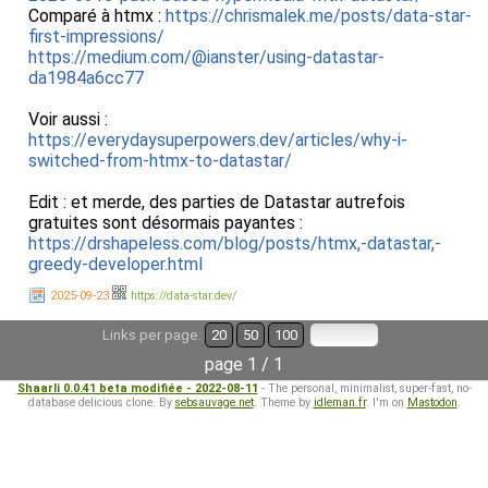
Comparé à htmx :
https://chrismalek.me/posts/data-star-
first-impressions/
https://medium.com/@ianster/using-datastar-
da1984a6cc77
Voir aussi :
https://everydaysuperpowers.dev/articles/why-i-
switched-from-htmx-to-datastar/
Edit : et merde, des parties de Datastar autrefois
gratuites sont désormais payantes :
https://drshapeless.com/blog/posts/htmx,-datastar,-
greedy-developer.html
2025-09-23
https://data-star.dev/
Links per page:
20
50
100
page 1 / 1
Shaarli 0.0.41 beta modifiée - 2022-08-11
- The personal, minimalist, super-fast, no-
database delicious clone. By
sebsauvage.net
. Theme by
idleman.fr
. I'm on
Mastodon
.