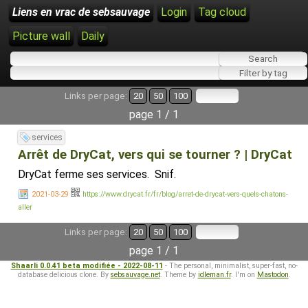
Liens en vrac de sebsauvage
Login
Tag cloud
Picture wall
Daily
Links per page:
20
50
100
page 1 / 1
services
Arrêt de DryCat, vers qui se tourner ? | DryCat
DryCat ferme ses services. Snif.
2021-03-29
https://www.drycat.fr/fr/blog/arret-de-drycat-vers-quels-chatons-
aller
Links per page:
20
50
100
page 1 / 1
Shaarli 0.0.41 beta modifiée - 2022-08-11
- The personal, minimalist, super-fast, no-
database delicious clone. By
sebsauvage.net
. Theme by
idleman.fr
. I'm on
Mastodon
.