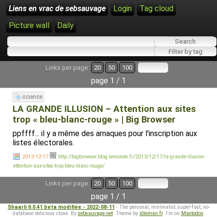
Liens en vrac de sebsauvage
Login
Tag cloud
Picture wall
Daily
Links per page:
20
50
100
page 1 / 1
science
LA GRANDE ILLUSION – Attention aux sites
trop « bleu-blanc-rouge » | Big Browser
ppffff... il y a même des arnaques pour l'inscription aux
listes électorales.
2013-12-17
http://bigbrowser.blog.lemonde.fr/2013/12/17/la-grande-illusion-
attention-aux-sites-trop-bleu-blanc-rouge/
Links per page:
20
50
100
page 1 / 1
Shaarli 0.0.41 beta modifiée - 2022-08-11
- The personal, minimalist, super-fast, no-
database delicious clone. By
sebsauvage.net
. Theme by
idleman.fr
. I'm on
Mastodon
.