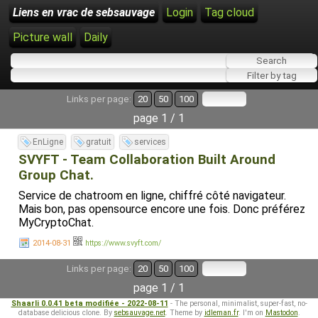
Liens en vrac de sebsauvage
Login
Tag cloud
Picture wall
Daily
Links per page:
20
50
100
page 1 / 1
EnLigne
gratuit
services
SVYFT - Team Collaboration Built Around
Group Chat.
Service de chatroom en ligne, chiffré côté navigateur.
Mais bon, pas opensource encore une fois. Donc préférez
MyCryptoChat.
2014-08-31
https://www.svyft.com/
Links per page:
20
50
100
page 1 / 1
Shaarli 0.0.41 beta modifiée - 2022-08-11
- The personal, minimalist, super-fast, no-
database delicious clone. By
sebsauvage.net
. Theme by
idleman.fr
. I'm on
Mastodon
.