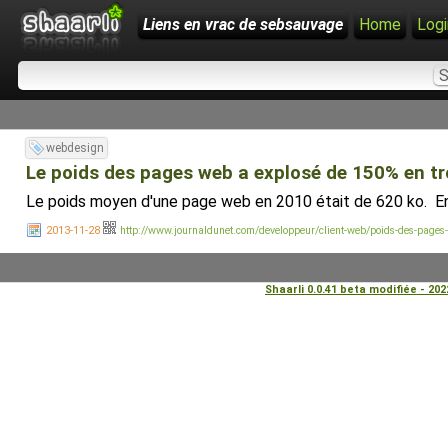
Liens en vrac de sebsauvage
Home
Logi
webdesign
Le poids des pages web a explosé de 150% en tr
Le poids moyen d'une page web en 2010 était de 620 ko. En
2013-11-28
http://www.journaldunet.com/developpeur/client-web/poids-des-pages
Shaarli 0.0.41 beta modifiée - 20