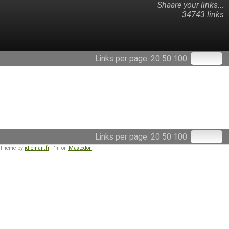
Shaare your links...
34743 links
Links per page:
20
50
100
Links per page:
20
50
100
 Theme by
idleman.fr
. I'm on
Mastodon
.