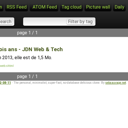
n
RSS Feed
ATOM Feed
Tag cloud
Picture wall
Daily
page 1 / 1
ois ans - JDN Web & Tech
 2013, elle est de 1,5 Mo.
-web.shtml
page 1 / 1
22-08-11
- The personal, minimalist, super-fast, no-database delicious clone. By
sebsauvage.net
.