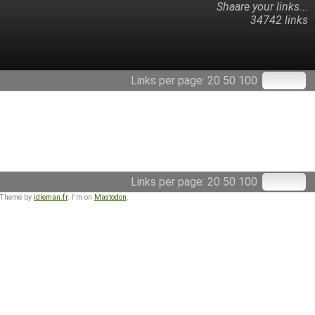
Shaare your links...
34742 links
Links per page:
20
50
100
Links per page:
20
50
100
 Theme by
idleman.fr
. I'm on
Mastodon
.