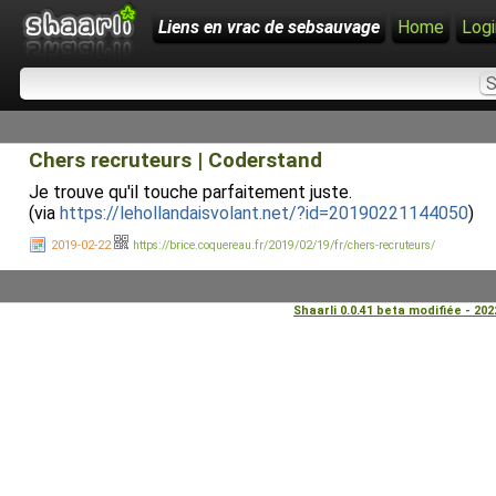
Liens en vrac de sebsauvage
Home
Logi
Chers recruteurs | Coderstand
Je trouve qu'il touche parfaitement juste.
(via
https://lehollandaisvolant.net/?id=20190221144050
)
2019-02-22
https://brice.coquereau.fr/2019/02/19/fr/chers-recruteurs/
Shaarli 0.0.41 beta modifiée - 20