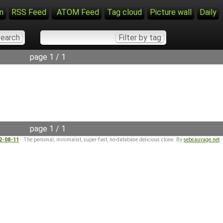
n
RSS Feed
ATOM Feed
Tag cloud
Picture wall
Daily
page 1 / 1
page 1 / 1
22-08-11
- The personal, minimalist, super-fast, no-database delicious clone. By
sebsauvage.net
.