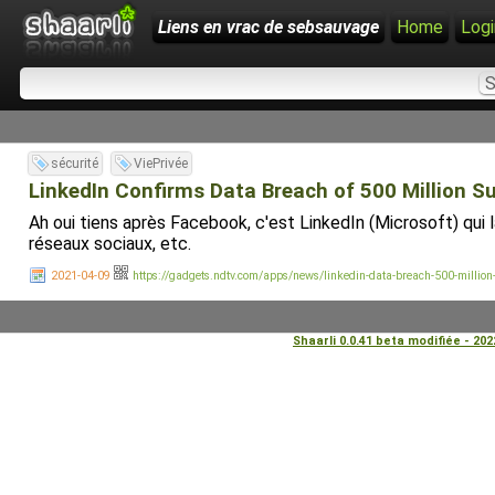
Liens en vrac de sebsauvage
Home
Logi
sécurité
ViePrivée
LinkedIn Confirms Data Breach of 500 Million Su
Ah oui tiens après Facebook, c'est LinkedIn (Microsoft) qui l
réseaux sociaux, etc.
2021-04-09
https://gadgets.ndtv.com/apps/news/linkedin-data-breach-500-million-
Shaarli 0.0.41 beta modifiée - 20