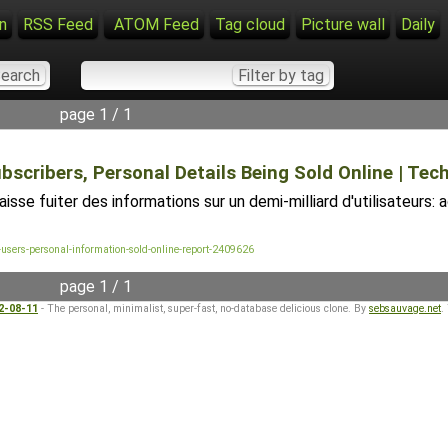
n
RSS Feed
ATOM Feed
Tag cloud
Picture wall
Daily
page 1 / 1
bscribers, Personal Details Being Sold Online | Te
aisse fuiter des informations sur un demi-milliard d'utilisateurs:
users-personal-information-sold-online-report-2409626
page 1 / 1
22-08-11
- The personal, minimalist, super-fast, no-database delicious clone. By
sebsauvage.net
.