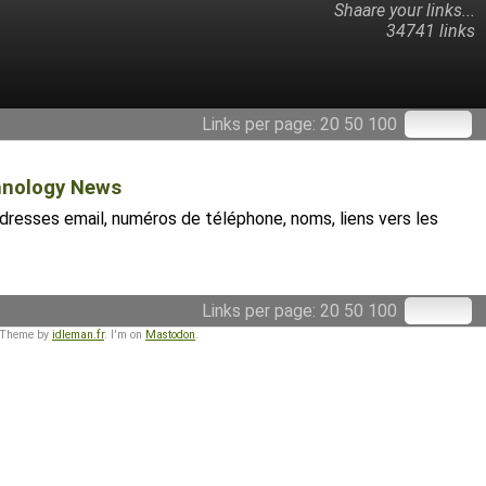
Shaare your links...
34741 links
Links per page:
20
50
100
chnology News
 adresses email, numéros de téléphone, noms, liens vers les
Links per page:
20
50
100
 Theme by
idleman.fr
. I'm on
Mastodon
.