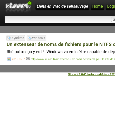
Liens en vrac de sebsauvage
Home
Logi
système
Windows
Un extenseur de noms de fichiers pour le NTFS 
Rhô putain, ça y est ! Windows va enfin être capable de dépa
2016-05-31
http://www.silicon.fr/un-extenseur-de-noms-de-fichiers-pour-le-ntfs-de
Shaarli 0.0.41 beta modifiée - 20