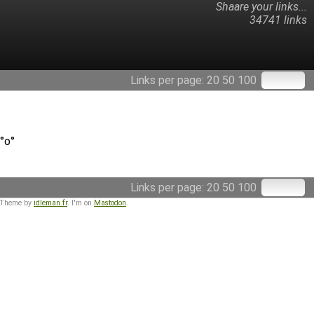
Shaare your links...
34741 links
Links per page:
20
50
100
°o°
Links per page:
20
50
100
 Theme by
idleman.fr
. I'm on
Mastodon
.