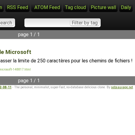
n
RSS Feed
ATOM Feed
Tag cloud
Picture wall
Daily
page 1 / 1
de Microsoft
sser la limite de 250 caractères pour les chemins de fichiers ! 
-microsoft-148817.html
page 1 / 1
22-08-11
- The personal, minimalist, super-fast, no-database delicious clone. By
sebsauvage.net
.