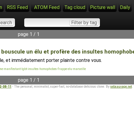
n
RSS Feed
ATOM Feed
Tag cloud
Picture wall
Daily
page 1 / 1
, bouscule un élu et profère des insultes homophob
eule, et immédiatement porter plainte contre vous.
ne-manifestant-lgbt-insultes-homophobes-frappe-elu-marseille
page 1 / 1
22-08-11
- The personal, minimalist, super-fast, no-database delicious clone. By
sebsauvage.net
.