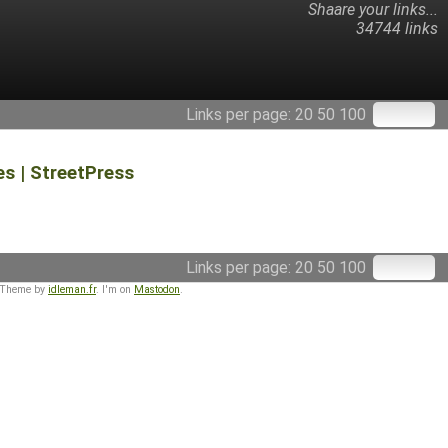
Shaare your links...
34744 links
Links per page:
20
50
100
es | StreetPress
Links per page:
20
50
100
 Theme by
idleman.fr
. I'm on
Mastodon
.