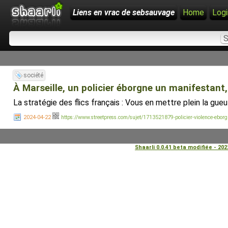
Liens en vrac de sebsauvage
Home
Logi
société
À Marseille, un policier éborgne un manifestant
La stratégie des flics français : Vous en mettre plein la gu
2024-04-22
https://www.streetpress.com/sujet/1713521879-policier-violence-eborg
Shaarli 0.0.41 beta modifiée - 20