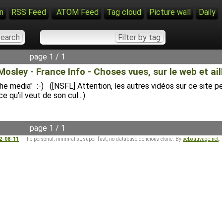
n
RSS Feed
ATOM Feed
Tag cloud
Picture wall
Daily
page 1 / 1
ley - France Info - Choses vues, sur le web et ail
g the media" :-) ([NSFL] Attention, les autres vidéos sur ce site
 qu'il veut de son cul...)
page 1 / 1
22-08-11
- The personal, minimalist, super-fast, no-database delicious clone. By
sebsauvage.net
.