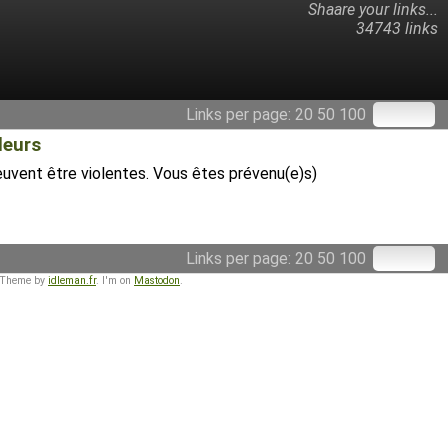
Shaare your links...
34743 links
Links per page:
20
50
100
leurs
 peuvent être violentes. Vous êtes prévenu(e)s)
Links per page:
20
50
100
 Theme by
idleman.fr
. I'm on
Mastodon
.