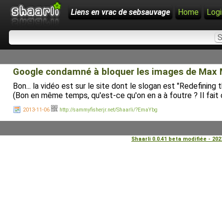
Liens en vrac de sebsauvage
Home
Logi
Google condamné à bloquer les images de Max Mos
Bon... la vidéo est sur le site dont le slogan est "Redefinin
(Bon en même temps, qu'est-ce qu'on en a à foutre ? Il fait ce
2013-11-06
http://sammyfisherjr.net/Shaarli/?EmaYbg
Shaarli 0.0.41 beta modifiée - 20