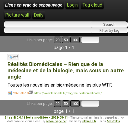
Liens en vrac de sebsauvage
Login
Tag cloud
Picture wall
Daily
Links per page:
20
50
100
page 1 / 1
wtf
Réalités Biomédicales – Rien que de la
médecine et de la biologie, mais sous un autre
angle
Toutes les nouvelles en bio/médecine les plus WTF.
2023-09-10
https://www.lemonde.fr/blog/realitesbiomedicales/
Links per page:
20
50
100
page 1 / 1
Shaarli 0.0.41 beta modifiée - 2022-08-11
- The personal, minimalist, super-fast, no-
database delicious clone. By
sebsauvage.net
. Theme by
idleman.fr
. I'm on
Mastodon
.