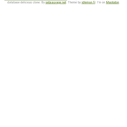
database delicious clone. By
sebsauvage.net
. Theme by
idleman.fr
. I'm on
Mastodon
.