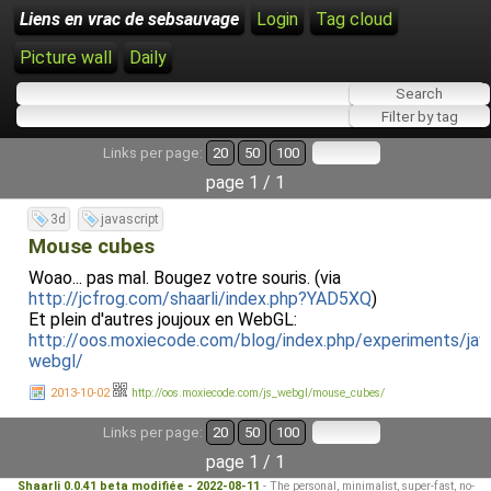
Liens en vrac de sebsauvage
Login
Tag cloud
Picture wall
Daily
Links per page:
20
50
100
page 1 / 1
3d
javascript
Mouse cubes
Woao... pas mal. Bougez votre souris. (via
http://jcfrog.com/shaarli/index.php?YAD5XQ
)
Et plein d'autres joujoux en WebGL:
http://oos.moxiecode.com/blog/index.php/experiments/java
webgl/
2013-10-02
http://oos.moxiecode.com/js_webgl/mouse_cubes/
Links per page:
20
50
100
page 1 / 1
Shaarli 0.0.41 beta modifiée - 2022-08-11
- The personal, minimalist, super-fast, no-