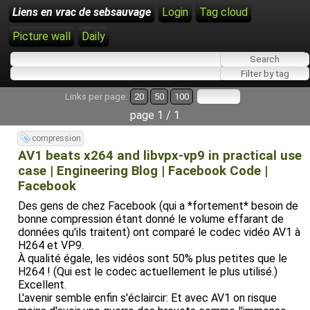
Liens en vrac de sebsauvage
Login
Tag cloud
Picture wall
Daily
Links per page:
20
50
100
page 1 / 1
compression
AV1 beats x264 and libvpx-vp9 in practical use
case | Engineering Blog | Facebook Code |
Facebook
Des gens de chez Facebook (qui a *fortement* besoin de
bonne compression étant donné le volume effarant de
données qu'ils traitent) ont comparé le codec vidéo AV1 à
H264 et VP9.
À qualité égale, les vidéos sont 50% plus petites que le
H264 ! (Qui est le codec actuellement le plus utilisé.)
Excellent.
L'avenir semble enfin s'éclaircir: Et avec AV1 on risque