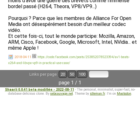
moins d'avoir une guerre des brevets comme l'immense
bordel passé (H264, Theora, VP8/VP9...)
Pourquoi ? Parce que les membres de Alliance For Open
Media ont désespérément besoin d'un meilleur codec
vidéo.
Et cette fois-ci, tout le monde participe: Mozilla, Amazon,
ARM, Cisco, Facebook, Google, Microsoft, Intel, NVidia... et
même Apple !
2018-04-11
https://code.facebook.com/posts/253852078523394/av1-beats-
x264-and-libvpx-vp9-in-practical-use-case/
Links per page:
20
50
100
page 1 / 1
Shaarli 0.0.41 beta modifiée - 2022-08-11
- The personal, minimalist, super-fast, no-
database delicious clone. By
sebsauvage.net
. Theme by
idleman.fr
. I'm on
Mastodon
.