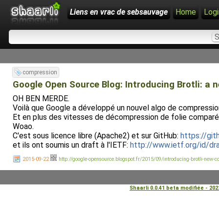
Liens en vrac de sebsauvage
Home
Logi
compression
Google Open Source Blog: Introducing Brotli: a 
OH BEN MERDE.
Voilà que Google a développé un nouvel algo de compression 
Et en plus des vitesses de décompression de folie comparé 
Woao.
C'est sous licence libre (Apache2) et sur GitHub:
https://gi
et ils ont soumis un draft à l'IETF:
http://www.ietf.org/id/draf
2015-09-22
http://google-opensource.blogspot.fr/2015/09/introducing-brotli-new-
Shaarli 0.0.41 beta modifiée - 20