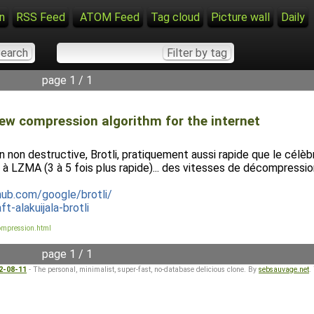
n
RSS Feed
ATOM Feed
Tag cloud
Picture wall
Daily
page 1 / 1
new compression algorithm for the internet
non destructive, Brotli, pratiquement aussi rapide que le célè
à LZMA (3 à 5 fois plus rapide)... des vitesses de décompressi
thub.com/google/brotli/
t-alakuijala-brotli
compression.html
page 1 / 1
22-08-11
- The personal, minimalist, super-fast, no-database delicious clone. By
sebsauvage.net
.