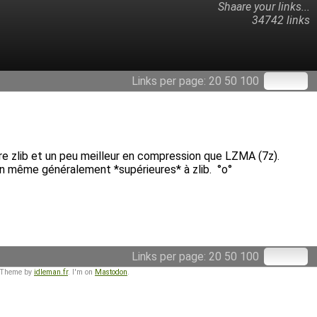
Shaare your links...
34742 links
Links per page:
20
50
100
bre zlib et un peu meilleur en compression que LZMA (7z).
on même généralement *supérieures* à zlib. °o°
Links per page:
20
50
100
 Theme by
idleman.fr
. I'm on
Mastodon
.