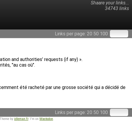
Shaare your links...
34743 links
Links per page:
20
50
100
ion and authorities’ requests (if any) ».
tés, "au cas où".
 récemment été racheté par une grosse société qui a décidé de
Links per page:
20
50
100
 Theme by
idleman.fr
. I'm on
Mastodon
.