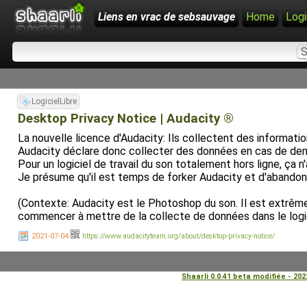
Liens en vrac de sebsauvage
Home
Logi
LogicielLibre
Desktop Privacy Notice | Audacity ®
La nouvelle licence d'Audacity: Ils collectent des informatio
Audacity déclare donc collecter des données en cas de deman
Pour un logiciel de travail du son totalement hors ligne, ça n
Je présume qu'il est temps de forker Audacity et d'abandonn
(Contexte: Audacity est le Photoshop du son. Il est extrême
commencer à mettre de la collecte de données dans le logic
2021-07-04
https://www.audacityteam.org/about/desktop-privacy-notice/
Shaarli 0.0.41 beta modifiée - 20