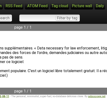
n
RSS Feed
ATOM Feed
Tag cloud
Picture wall
Daily
page 1 / 1
ns supplémentaires. « Data necessary for law enforcement, litigat
des des forces de l'ordre, demandes judiciaires ou autre autori
'a pas de sens.
er ce logiciel.
ment populaire. C'est un logiciel libre totalement gratuit. Il a
iel.)
page 1 / 1
22-08-11
- The personal, minimalist, super-fast, no-database delicious clone. By
sebsauvage.net
.