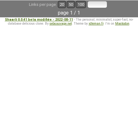
Links per page:
20
50
100
page 1 / 1
Shaarli 0.0.41 beta modifiée - 2022-08-11
- The personal, minimalist, super-fast, no-
database delicious clone. By
sebsauvage.net
. Theme by
idleman.fr
. I'm on
Mastodon
.