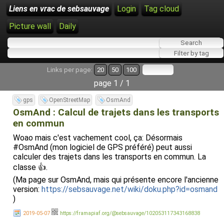
Liens en vrac de sebsauvage
Login
Tag cloud
Picture wall
Daily
Links per page:
20
50
100
page 1 / 1
gps
OpenStreetMap
OsmAnd
OsmAnd : Calcul de trajets dans les transports
en commun
Woao mais c'est vachement cool, ça: Désormais
#OsmAnd (mon logiciel de GPS préféré) peut aussi
calculer des trajets dans les transports en commun. La
classe 👍.
(Ma page sur OsmAnd, mais qui présente encore l'ancienne
version:
https://sebsauvage.net/wiki/doku.php?id=osmand
)
2019-05-07
https://framapiaf.org/@sebsauvage/102053117343168838