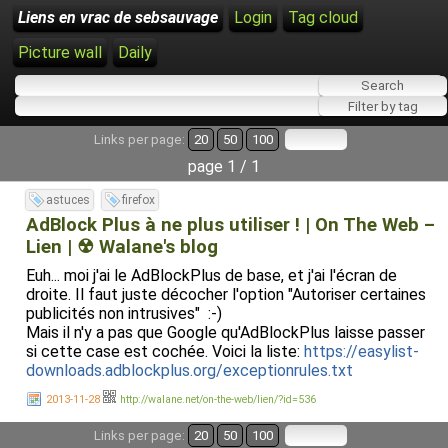
Liens en vrac de sebsauvage
Login
Tag cloud
Picture wall
Daily
Links per page:
20
50
100
page 1 / 1
astuces
firefox
AdBlock Plus à ne plus utiliser ! | On The Web –
Lien | ☢ Walane's blog
Euh... moi j'ai le AdBlockPlus de base, et j'ai l'écran de
droite. Il faut juste décocher l'option "Autoriser certaines
publicités non intrusives" :-)
Mais il n'y a pas que Google qu'AdBlockPlus laisse passer
si cette case est cochée. Voici la liste:
https://easylist-
downloads.adblockplus.org/exceptionrules.txt
2013-11-28
http://walane.net/on-the-web/lien/?id=536
Links per page:
20
50
100