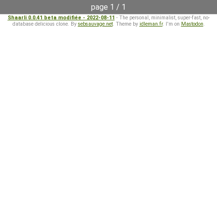
page 1 / 1
Shaarli 0.0.41 beta modifiée - 2022-08-11
- The personal, minimalist, super-fast, no-
database delicious clone. By
sebsauvage.net
. Theme by
idleman.fr
. I'm on
Mastodon
.