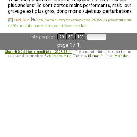
plus anciens: Ils sont certes moins performants, mais leur
gravage est plus gros, donc moins sujet aux perturbations.
2021-03-29
https://www.numerama.com/sciences/692822-un-processeur-vieux-
de-20-ans-suffit-a-perseverance-pour-explorer-mars.html
Links per page:
20
50
100
page 1 / 1
Shaarli 0.0.41 beta modifiée - 2022-08-11
- The personal, minimalist, super-fast, no-
database delicious clone. By
sebsauvage.net
. Theme by
idleman.fr
. I'm on
Mastodon
.