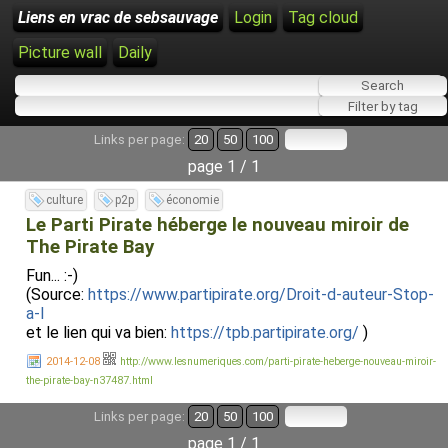
Liens en vrac de sebsauvage
Login
Tag cloud
Picture wall
Daily
Links per page:
20
50
100
page 1 / 1
culture
p2p
économie
Le Parti Pirate héberge le nouveau miroir de
The Pirate Bay
Fun... :-)
(Source:
https://www.partipirate.org/Droit-d-auteur-Stop-
a-l
et le lien qui va bien:
https://tpb.partipirate.org/
)
2014-12-08
http://www.lesnumeriques.com/parti-pirate-heberge-nouveau-miroir-
the-pirate-bay-n37487.html
Links per page:
20
50
100
page 1 / 1