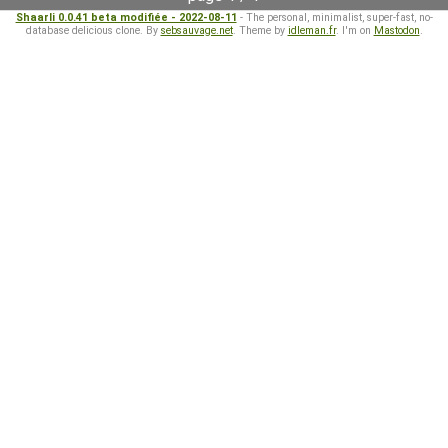
Shaarli 0.0.41 beta modifiée - 2022-08-11
- The personal, minimalist, super-fast, no-
database delicious clone. By
sebsauvage.net
. Theme by
idleman.fr
. I'm on
Mastodon
.