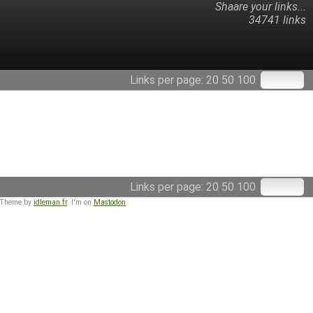
Shaare your links...
34741 links
Links per page:
20
50
100
Links per page:
20
50
100
 Theme by
idleman.fr
. I'm on
Mastodon
.