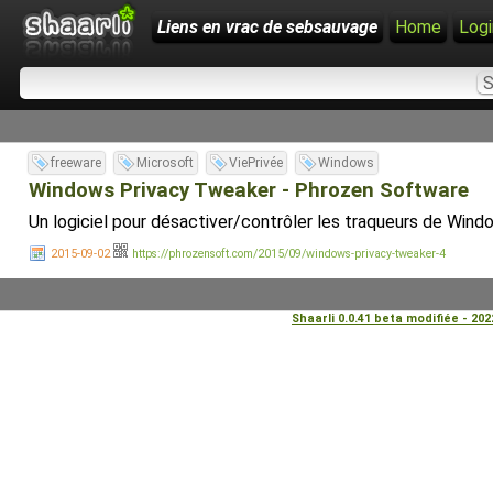
Liens en vrac de sebsauvage
Home
Logi
freeware
Microsoft
ViePrivée
Windows
Windows Privacy Tweaker - Phrozen Software
Un logiciel pour désactiver/contrôler les traqueurs de Wind
2015-09-02
https://phrozensoft.com/2015/09/windows-privacy-tweaker-4
Shaarli 0.0.41 beta modifiée - 20