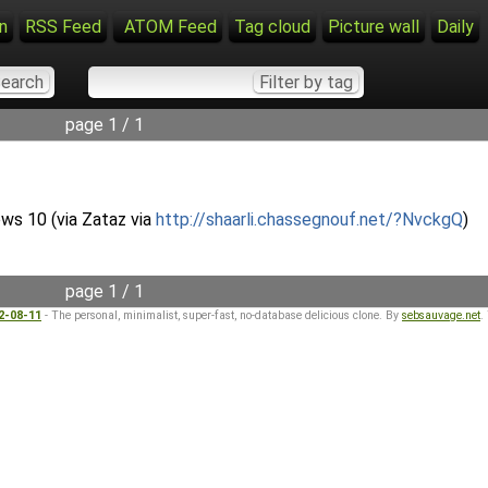
n
RSS Feed
ATOM Feed
Tag cloud
Picture wall
Daily
page 1 / 1
ows 10 (via Zataz via
http://shaarli.chassegnouf.net/?NvckgQ
)
page 1 / 1
22-08-11
- The personal, minimalist, super-fast, no-database delicious clone. By
sebsauvage.net
.