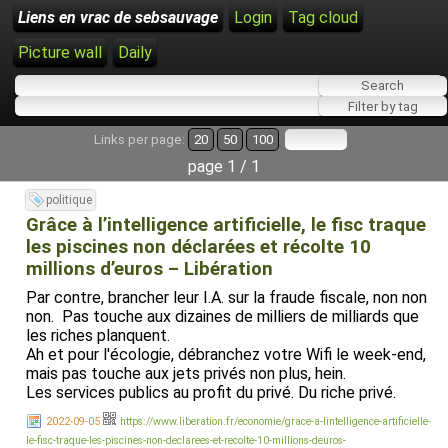
Liens en vrac de sebsauvage
Login
Tag cloud
Picture wall
Daily
Links per page:
20
50
100
page 1 / 1
politique
Grâce à l’intelligence artificielle, le fisc traque
les piscines non déclarées et récolte 10
millions d’euros – Libération
Par contre, brancher leur I.A. sur la fraude fiscale, non non
non. Pas touche aux dizaines de milliers de milliards que
les riches planquent.
Ah et pour l'écologie, débranchez votre Wifi le week-end,
mais pas touche aux jets privés non plus, hein.
Les services publics au profit du privé. Du riche privé.
2022-09-05
https://www.liberation.fr/economie/grace-a-lintelligence-artificielle-
le-fisc-traque-les-piscines-non-declarees-et-recolte-10-millions-deuros-