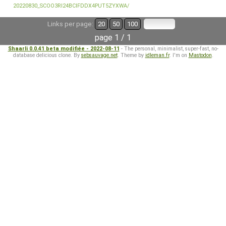
20220830_SCOO3RI24BCIFDDX4PUT5ZYXWA/
Links per page:
20
50
100
page 1 / 1
Shaarli 0.0.41 beta modifiée - 2022-08-11
- The personal, minimalist, super-fast, no-
database delicious clone. By
sebsauvage.net
. Theme by
idleman.fr
. I'm on
Mastodon
.