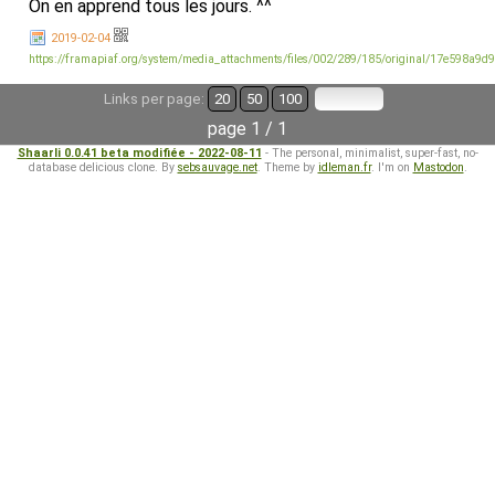
On en apprend tous les jours. ^^
2019-02-04
https://framapiaf.org/system/media_attachments/files/002/289/185/original/17e598a9d
Links per page:
20
50
100
page 1 / 1
Shaarli 0.0.41 beta modifiée - 2022-08-11
- The personal, minimalist, super-fast, no-
database delicious clone. By
sebsauvage.net
. Theme by
idleman.fr
. I'm on
Mastodon
.