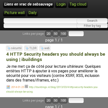
Liens en vrac de sebsauvage
Login
Tag cloud
Picture wall
Daily
Links per page:
20
50
100
page 1 / 1
sécurité
TLDR
web
4 HTTP Security headers you should always be
using | ibuildings
Je me met ça de côté pour lecture ultérieure: Quelques
entêtes HTTP à ajouter à vos pages pour améliorer la
sécurité pour vos visiteurs (contre XSRF, XSS, inclusion
dans des frames/iframes, etc.)
2014-01-23
http://ibuildings.nl/blog/2013/03/4-http-security-headers-you-
should-always-be-using
Links per page:
20
50
100
page 1 / 1