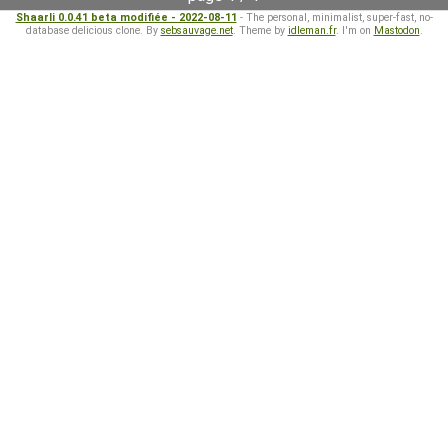
Shaarli 0.0.41 beta modifiée - 2022-08-11
- The personal, minimalist, super-fast, no-
database delicious clone. By
sebsauvage.net
. Theme by
idleman.fr
. I'm on
Mastodon
.