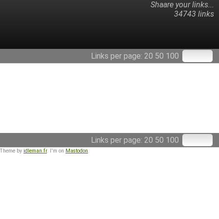
Shaare your links...
34743 links
Links per page:
20
50
100
Links per page:
20
50
100
 Theme by
idleman.fr
. I'm on
Mastodon
.