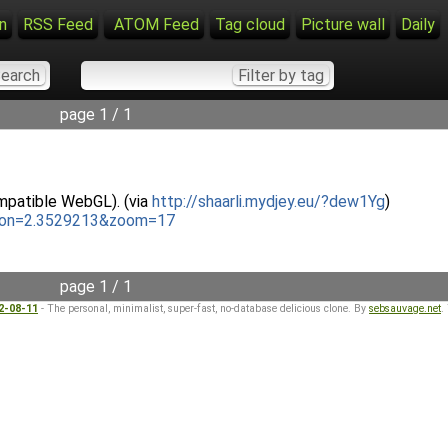
n
RSS Feed
ATOM Feed
Tag cloud
Picture wall
Daily
page 1 / 1
mpatible WebGL). (via
http://shaarli.mydjey.eu/?dew1Yg
)
&lon=2.3529213&zoom=17
page 1 / 1
22-08-11
- The personal, minimalist, super-fast, no-database delicious clone. By
sebsauvage.net
.