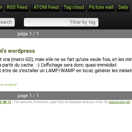
n
RSS Feed
ATOM Feed
Tag cloud
Picture wall
Daily
page 1 / 1
el's wordpress
 vrai (merci GD), mais elle ne se fait qu'une seule fois, et les 
à partir du cache. :-) L'affichage sera donc quasi-immédiat.
it être de s'installer un LAMP/WAMP en local, générer les miniatu
pas-la-peine/
page 1 / 1
22-08-11
- The personal, minimalist, super-fast, no-database delicious clone. By
sebsauvage.net
.