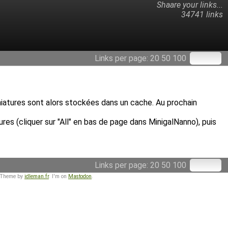
Shaare your links...
34741 links
Links per page:
20
50
100
miniatures sont alors stockées dans un cache. Au prochain
res (cliquer sur "All" en bas de page dans MinigalNanno), puis
Links per page:
20
50
100
 Theme by
idleman.fr
. I'm on
Mastodon
.