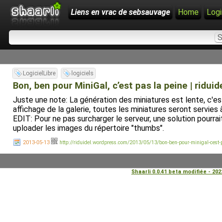
Liens en vrac de sebsauvage
Home
Logi
LogicielLibre
logiciels
Bon, ben pour MiniGal, c’est pas la peine | riduid
Juste une note: La génération des miniatures est lente, c'est
affichage de la galerie, toutes les miniatures seront servies 
EDIT: Pour ne pas surcharger le serveur, une solution pourra
uploader les images du répertoire "thumbs".
2013-05-13
http://riduidel.wordpress.com/2013/05/13/bon-ben-pour-minigal-cest-
Shaarli 0.0.41 beta modifiée - 20