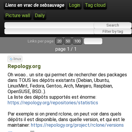
Liens en vrac de sebsauvage
Login
Tag cloud
Picture wall
Daily
Links per page:
20
50
100
page 1 / 1
linux
Repology.org
Oh woao... un site qui permet de rechercher des packages
dans TOUS les dépôts existants (Debian, Ubuntu,
LinuxMint, Fedora, Gentoo, Arch, Manjaro, Raspbian,
OpenSUSE, BSD...).
La liste des dépôts supportés est énorme:
https://repology.org/repositories/statistics
Par exemple si on prend rclone, on peut voir dans quels
dépôts il est disponible, dans quelle version, et qui est le
maintainer:
https://repology.org/project/rclone/versions