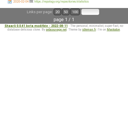
2020-02-04
https://repology.org/repositories/statistics
Links per page:
20
50
100
page 1 / 1
Shaarli 0.0.41 beta modifiée - 2022-08-11
- The personal, minimalist, super-fast, no-
database delicious clone. By
sebsauvage.net
. Theme by
idleman.fr
. I'm on
Mastodon
.