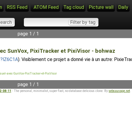
n
RSS Feed
ATOM Feed
Tag cloud
Picture wall
Daily
page 1 / 1
ec SunVox, PixiTracker et PixiVisor - bohwaz
s/?lZ6C1A
). Visiblement ce projet a donné vie à un autre: PixieTr
el-avec-SunVox-PixiTracker-et-PixiVisor
page 1 / 1
22-08-11
- The personal, minimalist, super-fast, no-database delicious clone. By
sebsauvage.net
.