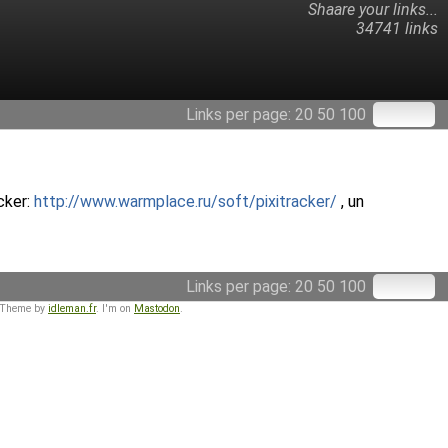
Shaare your links...
34741 links
Links per page:
20
50
100
acker:
http://www.warmplace.ru/soft/pixitracker/
, un
Links per page:
20
50
100
 Theme by
idleman.fr
. I'm on
Mastodon
.