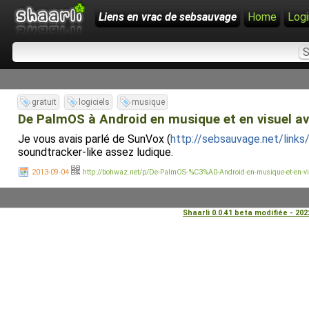
Liens en vrac de sebsauvage
Home
Logi
gratuit
logiciels
musique
De PalmOS à Android en musique et en visuel av
Je vous avais parlé de SunVox (
http://sebsauvage.net/link
soundtracker-like assez ludique.
2013-09-04
http://bohwaz.net/p/De-PalmOS-%C3%A0-Android-en-musique-et-en-visu
Shaarli 0.0.41 beta modifiée - 20