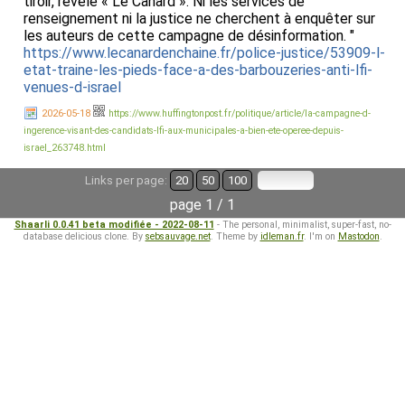
tiroir, révèle « Le Canard ». Ni les services de
renseignement ni la justice ne cherchent à enquêter sur
les auteurs de cette campagne de désinformation. "
https://www.lecanardenchaine.fr/police-justice/53909-l-
etat-traine-les-pieds-face-a-des-barbouzeries-anti-lfi-
venues-d-israel
2026-05-18
https://www.huffingtonpost.fr/politique/article/la-campagne-d-
ingerence-visant-des-candidats-lfi-aux-municipales-a-bien-ete-operee-depuis-
israel_263748.html
Links per page:
20
50
100
page 1 / 1
Shaarli 0.0.41 beta modifiée - 2022-08-11
- The personal, minimalist, super-fast, no-
database delicious clone. By
sebsauvage.net
. Theme by
idleman.fr
. I'm on
Mastodon
.