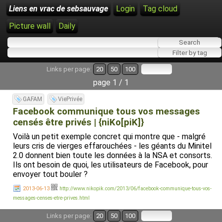
Liens en vrac de sebsauvage
Login
Tag cloud
Picture wall
Daily
Links per page:
20
50
100
page 1 / 1
GAFAM
ViePrivée
Facebook communique tous vos messages
censés être privés | {niKo[piK]}
Voilà un petit exemple concret qui montre que - malgré
leurs cris de vierges effarouchées - les géants du Minitel
2.0 donnent bien toute les données à la NSA et consorts.
Ils ont besoin de quoi, les utilisateurs de Facebook, pour
envoyer tout bouler ?
2013-06-13
http://www.nikopik.com/2013/06/facebook-communique-tous-vos-
messages-censes-etre-prives.html
Links per page:
20
50
100