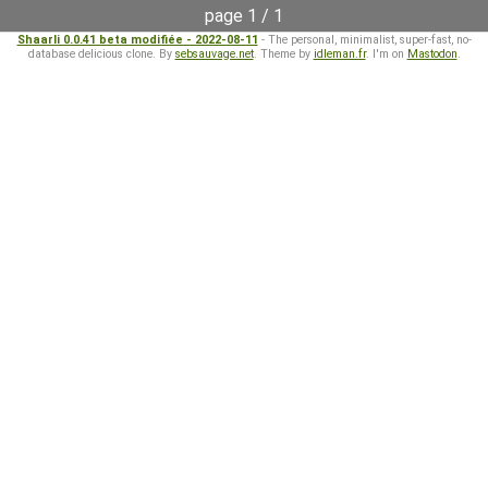
page 1 / 1
Shaarli 0.0.41 beta modifiée - 2022-08-11
- The personal, minimalist, super-fast, no-
database delicious clone. By
sebsauvage.net
. Theme by
idleman.fr
. I'm on
Mastodon
.