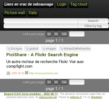
Liens en vrac de sebsauvage
Login
Tag cloud
Picture wall
Daily
Links per page:
20
50
100
page 1 / 1
EnLigne
gratuit
images
MoteurDeRecherche
PiciShare - A Flickr Search Engine
Un autre moteur de recherche Flickr. Voir ausi
compfight.com
2009-09-06
http://www.picishare.com
Links per page:
20
50
100
page 1 / 1
Shaarli 0.0.41 beta modifiée - 2022-08-11
- The personal, minimalist, super-fast, no-
database delicious clone. By
sebsauvage.net
. Theme by
idleman.fr
. I'm on
Mastodon
.