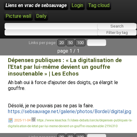
Liens en vrac de sebsauvage
Login
Tag cloud
Picture wall
Daily
Links per page:
20
50
100
page 1 / 1
Dépenses publiques : « La digitalisation de
l'Etat par lui-même devient un gouffre
insoutenable » | Les Echos
Ah bah oui à force d'ajouter des doigts, ça élargit le
gouffre.
Désolé, je ne pouvais pas ne pas la faire.
https://sebsauvage.net/galerie/photos/Bordel/digital.jpg
2025-11-04
https://www.lesechos.fr/idees-debats/cercle/depenses-publiques-la-
digitalisation-de-letat-par-lui-meme-devient-un-gouffre-insoutenable-2196310