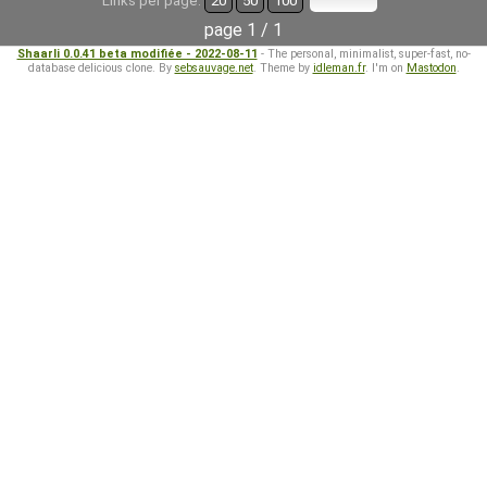
Links per page:
20
50
100
page 1 / 1
Shaarli 0.0.41 beta modifiée - 2022-08-11
- The personal, minimalist, super-fast, no-
database delicious clone. By
sebsauvage.net
. Theme by
idleman.fr
. I'm on
Mastodon
.