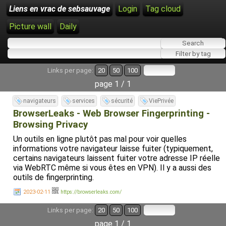
Liens en vrac de sebsauvage
Login
Tag cloud
Picture wall
Daily
Links per page:
20
50
100
page 1 / 1
navigateurs
services
sécurité
ViePrivée
BrowserLeaks - Web Browser Fingerprinting -
Browsing Privacy
Un outils en ligne plutôt pas mal pour voir quelles
informations votre navigateur laisse fuiter (typiquement,
certains navigateurs laissent fuiter votre adresse IP réelle
via WebRTC même si vous êtes en VPN). Il y a aussi des
outils de fingerprinting.
2023-02-11
https://browserleaks.com/
Links per page:
20
50
100
page 1 / 1