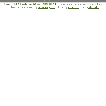
Shaarli 0.0.41 beta modifiée - 2022-08-11
- The personal, minimalist, super-fast, no-
database delicious clone. By
sebsauvage.net
. Theme by
idleman.fr
. I'm on
Mastodon
.