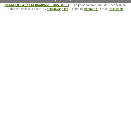
Shaarli 0.0.41 beta modifiée - 2022-08-11
- The personal, minimalist, super-fast, no-
database delicious clone. By
sebsauvage.net
. Theme by
idleman.fr
. I'm on
Mastodon
.