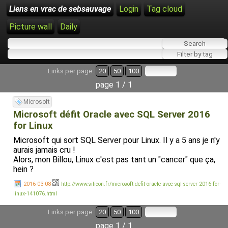
Liens en vrac de sebsauvage
Login
Tag cloud
Picture wall
Daily
Links per page:
20
50
100
page 1 / 1
Microsoft
Microsoft défit Oracle avec SQL Server 2016
for Linux
Microsoft qui sort SQL Server pour Linux. Il y a 5 ans je n'y
aurais jamais cru !
Alors, mon Billou, Linux c'est pas tant un "cancer" que ça,
hein ?
2016-03-08
http://www.silicon.fr/microsoft-defit-oracle-avec-sql-server-2016-for-
linux-141076.html
Links per page:
20
50
100
page 1 / 1