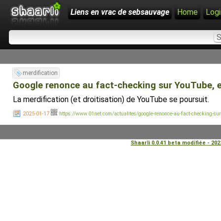
Liens en vrac de sebsauvage
Home
Logi
merdification
Google renonce au fact-checking sur YouTube, 
La merdification (et droitisation) de YouTube se poursuit.
2025-01-17
https://www.01net.com/actualites/google-renonce-au-fact-checking-su
Shaarli 0.0.41 beta modifiée - 20