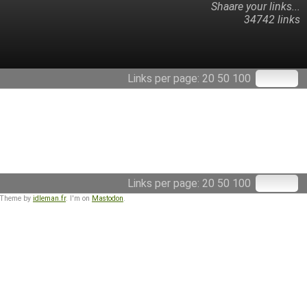
Shaare your links...
34742 links
Links per page:
20
50
100
Links per page:
20
50
100
 Theme by
idleman.fr
. I'm on
Mastodon
.