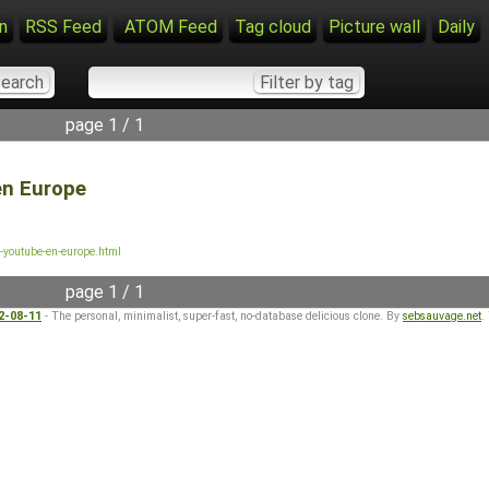
n
RSS Feed
ATOM Feed
Tag cloud
Picture wall
Daily
page 1 / 1
en Europe
r-youtube-en-europe.html
page 1 / 1
22-08-11
- The personal, minimalist, super-fast, no-database delicious clone. By
sebsauvage.net
.