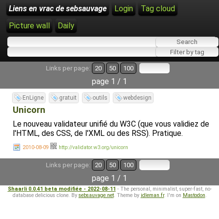
Liens en vrac de sebsauvage
Login
Tag cloud
Picture wall
Daily
Links per page:
20
50
100
page 1 / 1
EnLigne
gratuit
outils
webdesign
Unicorn
Le nouveau validateur unifié du W3C (que vous validiez de
l'HTML, des CSS, de l'XML ou des RSS). Pratique.
2010-08-09
http://validator.w3.org/unicorn
Links per page:
20
50
100
page 1 / 1
Shaarli 0.0.41 beta modifiée - 2022-08-11
- The personal, minimalist, super-fast, no-
database delicious clone. By
sebsauvage.net
. Theme by
idleman.fr
. I'm on
Mastodon
.